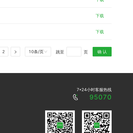
下载
下载
确 认
10条/页
跳至
页
2
7*24小时客服热线
95070