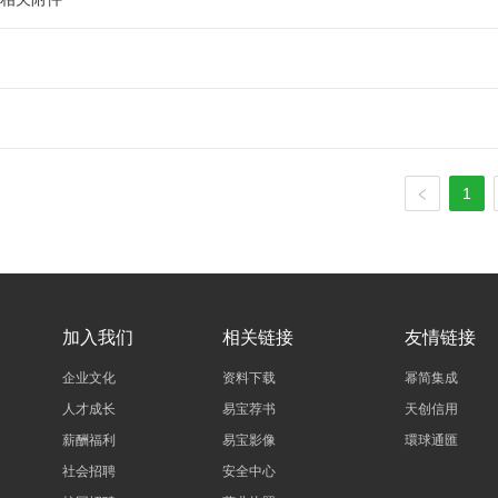
1
加入我们
相关链接
友情链接
企业文化
资料下载
幂简集成
人才成长
易宝荐书
天创信用
薪酬福利
易宝影像
環球通匯
社会招聘
安全中心